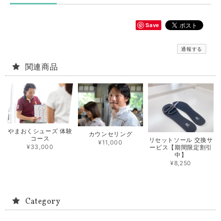
Save
通報する
関連商品
やまおくシューズ 体験
カウンセリング
コース
リセットソール 交換サ
¥11,000
¥33,000
ービス【期間限定割引
中】
¥8,250
Category